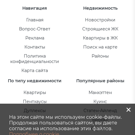
Навигация
Недвижимость
Главная
Новостройки
Вопрос-Ответ
Строящиеся ЖК
Реклама
Квартиры в ЖК
Контакты
Поиск на карте
Политика
Районы
конфиденциальности
Карта сайта
По типу недвижимости
Популярные районы
Квартиры
Манхэттен
Пентхаусы
Куинс
×
Дуплексы
Статен-Айленд
На этом сайте мы используем cookie-файлы.
Бронкс
Продолжая пользоваться сайтом, вы даете
согласие на использование этих файлов.
Бруклин
Подробнее о cookie.