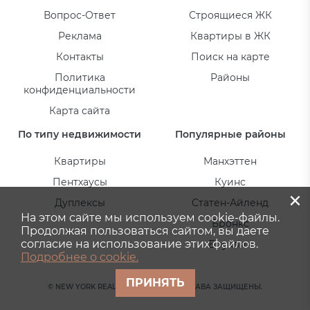
Вопрос-Ответ
Строящиеся ЖК
Реклама
Квартиры в ЖК
Контакты
Поиск на карте
Политика
Районы
конфиденциальности
Карта сайта
По типу недвижимости
Популярные районы
Квартиры
Манхэттен
Пентхаусы
Куинс
×
Дуплексы
Статен-Айленд
На этом сайте мы используем cookie-файлы.
Бронкс
Продолжая пользоваться сайтом, вы даете
согласие на использование этих файлов.
Бруклин
Подробнее о cookie.
ПРИНЯТЬ
© NEW YORK REAL ESTATE 2026. ВСЕ ПРАВА ЗАЩИЩЕНЫ.