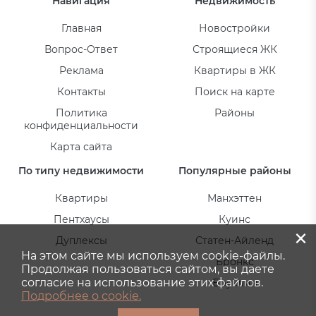
Навигация
Недвижимость
Главная
Новостройки
Вопрос-Ответ
Строящиеся ЖК
Реклама
Квартиры в ЖК
Контакты
Поиск на карте
Политика
Районы
конфиденциальности
Карта сайта
По типу недвижимости
Популярные районы
Квартиры
Манхэттен
Пентхаусы
Куинс
×
Дуплексы
Статен-Айленд
На этом сайте мы используем cookie-файлы.
Бронкс
Продолжая пользоваться сайтом, вы даете
согласие на использование этих файлов.
Бруклин
Подробнее о cookie.