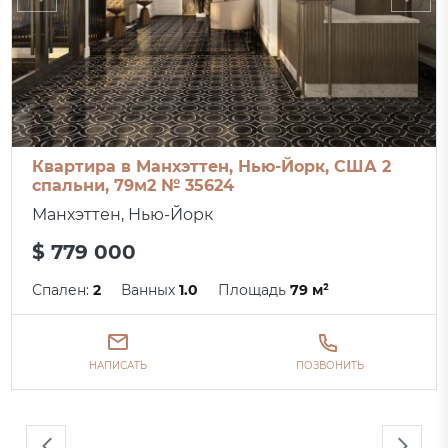
Квартира в Манхэттен, Нью-Йорк, США 2
спальни, 79м2 № 35624
Манхэттен, Нью-Йорк
$ 779 000
Спален:
2
Ванных
1.0
Площадь
79 м²
НАПИСАТЬ
ПОЗВОНИТЬ