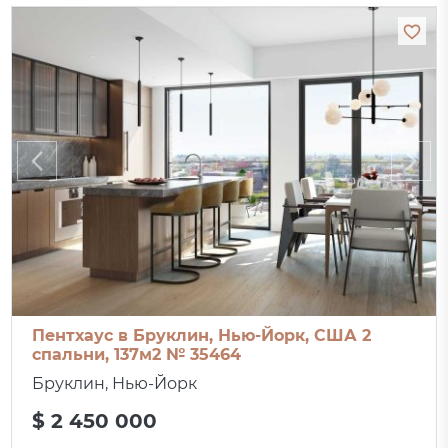
Пентхаус в Бруклин, Нью-Йорк, США 2
спальни, 137м2 № 35464
Бруклин, Нью-Йорк
$ 2 450 000