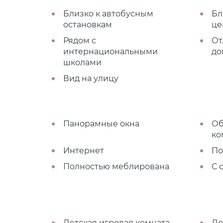
Близко к автобусным
Бл
остановкам
це
Рядом с
От
интернациональными
до
школами
Вид на улицу
Панорамные окна
Об
ко
Интернет
По
Полностью меблирована
С 
Детская игровая комната
Ло