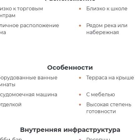
изко к торговым
Близко к школе
нтрам
личное расположение
Рядом река или
ма
набережная
Особенности
орудованные ванные
Терраса на крыше
мнаты
судомоечная машина
С мебелью
отделкой
Высокая степень
готовности
Внутренняя инфраструктура
бби-бар
Ресепшн