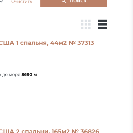
ПОИСК
Очистить
США 1 спальня, 44м2 № 37313
е до моря
8690 м
США 2 спальни, 165м2 № 36826