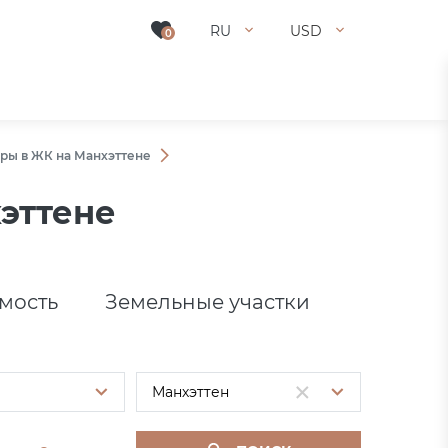
RU
USD
0
ры в ЖК на Манхэттене
эттене
мость
Земельные участки