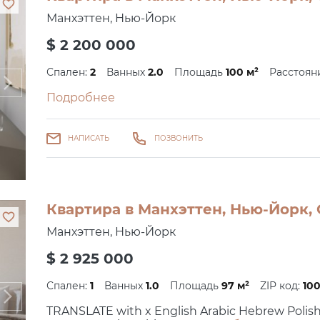
Манхэттен, Нью-Йорк
$ 2 200 000
Спален:
2
Ванных
2.0
Площадь
100 м²
Расстоян
Подробнее
НАПИСАТЬ
ПОЗВОНИТЬ
Квартира в Манхэттен, Нью-Йорк, 
Манхэттен, Нью-Йорк
$ 2 925 000
Спален:
1
Ванных
1.0
Площадь
97 м²
ZIP код:
100
TRANSLATE with x English Arabic Hebrew Polis