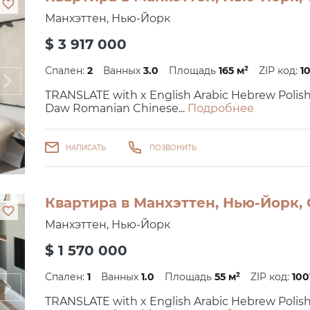
Манхэттен, Нью-Йорк
$ 3 917 000
Спален:
2
Ванных
3.0
Площадь
165 м²
ZIP код:
1
TRANSLATE with x English Arabic Hebrew Polis
Daw Romanian Chinese...
Подробнее
НАПИСАТЬ
ПОЗВОНИТЬ
Квартира в Манхэттен, Нью-Йорк, 
Манхэттен, Нью-Йорк
$ 1 570 000
Спален:
1
Ванных
1.0
Площадь
55 м²
ZIP код:
100
TRANSLATE with x English Arabic Hebrew Polis