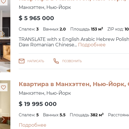
Манхэттен, Нью-Йорк
$ 5 965 000
Спален:
3
Ванных
2.0
Площадь
153 м²
ZIP код:
1
TRANSLATE with x English Arabic Hebrew Polis
Daw Romanian Chinese...
Подробнее
НАПИСАТЬ
ПОЗВОНИТЬ
Квартира в Манхэттен, Нью-Йорк,
Манхэттен, Нью-Йорк
$ 19 995 000
Спален:
5
Ванных
5.5
Площадь
382 м²
Расстоян
Подробнее