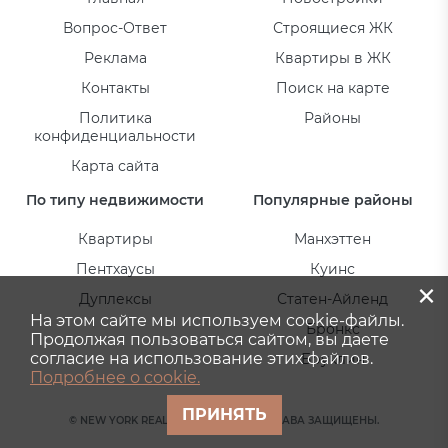
Вопрос-Ответ
Строящиеся ЖК
Реклама
Квартиры в ЖК
Контакты
Поиск на карте
Политика
Районы
конфиденциальности
Карта сайта
По типу недвижимости
Популярные районы
Квартиры
Манхэттен
Пентхаусы
Куинс
×
Дуплексы
Статен-Айленд
На этом сайте мы используем cookie-файлы.
Бронкс
Продолжая пользоваться сайтом, вы даете
согласие на использование этих файлов.
Бруклин
Подробнее о cookie.
ПРИНЯТЬ
© NEW YORK REAL ESTATE 2026. ВСЕ ПРАВА ЗАЩИЩЕНЫ.