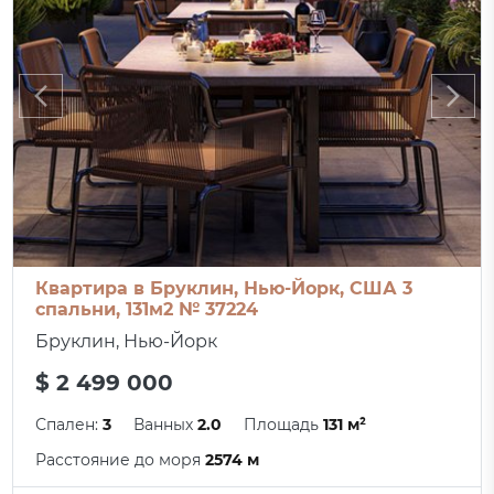
Квартира в Бруклин, Нью-Йорк, США 3
спальни, 131м2 № 37224
Бруклин, Нью-Йорк
$ 2 499 000
Спален:
3
Ванных
2.0
Площадь
131 м²
Расстояние до моря
2574 м