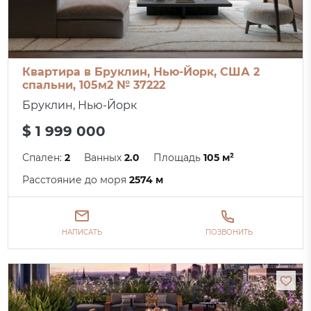
Квартира в Бруклин, Нью-Йорк, США 2
спальни, 105м2 № 37222
Бруклин, Нью-Йорк
$ 1 999 000
Спален:
2
Ванных
2.0
Площадь
105 м²
Расстояние до моря
2574 м
НАПИСАТЬ
ПОЗВОНИТЬ