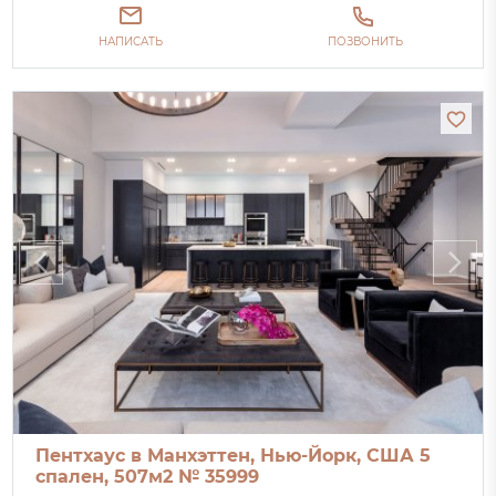
НАПИСАТЬ
ПОЗВОНИТЬ
Пентхаус в Манхэттен, Нью-Йорк, США 5
спален, 507м2 № 35999