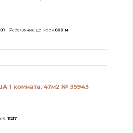
201
Расстояние до моря
800 м
А 1 комната, 47м2 № 35943
код:
11217