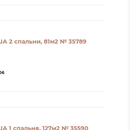
А 2 спальни, 81м2 № 35789
06
А 1 спальня, 127м2 № 35590