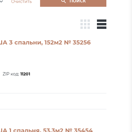
ПОИСК
Очистить
А 3 спальни, 152м2 № 35256
ZIP код:
11201
А 1 спальня, 53.3м2 № 35454