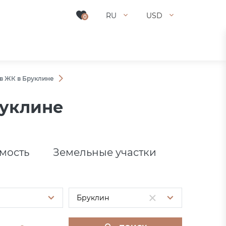
RU
USD
0
в ЖК в Бруклине
руклине
мость
Земельные участки