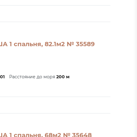
А 1 спальня, 82.1м2 № 35589
201
Расстояние до моря
200 м
ША 1 спальня, 68м2 № 35648