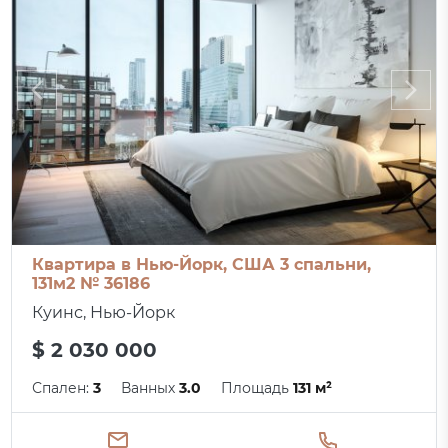
Квартира в Нью-Йорк, США 3 спальни,
131м2 № 36186
Куинс, Нью-Йорк
$ 2 030 000
Спален:
3
Ванных
3.0
Площадь
131 м²