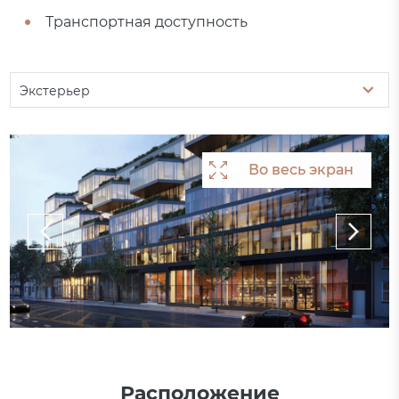
Транспортная доступность
Экстерьер
Во весь экран
Во весь экран
Во весь экран
Расположение