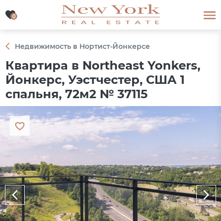
0
0
Недвижимость в Нортист-Йонкерсе
Квартира в Northeast Yonkers,
Йонкерс, Уэстчестер, США 1
спальня, 72м2 № 37115