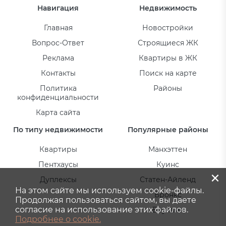
Навигация
Недвижимость
Главная
Новостройки
Вопрос-Ответ
Строящиеся ЖК
Реклама
Квартиры в ЖК
Контакты
Поиск на карте
Политика
Районы
конфиденциальности
Карта сайта
По типу недвижимости
Популярные районы
Квартиры
Манхэттен
Пентхаусы
Куинс
×
Дуплексы
Статен-Айленд
На этом сайте мы используем cookie-файлы.
Бронкс
Продолжая пользоваться сайтом, вы даете
согласие на использование этих файлов.
Бруклин
Подробнее о cookie.