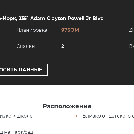
-Йорк, 2351 Adam Clayton Powell Jr Blvd
Планировка
97SQM
ZI
Спален
2
В
ОСИТЬ ДАННЫЕ
Расположение
изко к школе
Близко от детского 
д на парк/сад