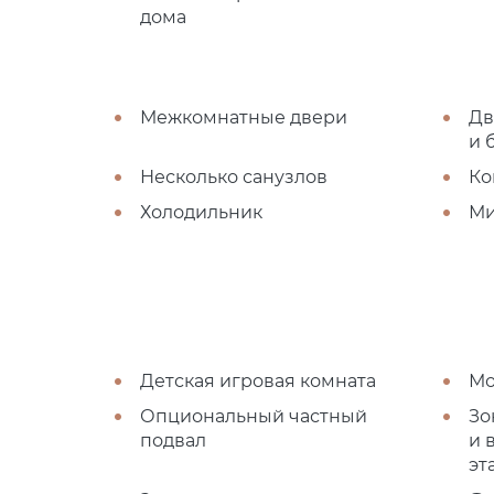
дома
Межкомнатные двери
Дв
и 
Несколько санузлов
Ко
Холодильник
Ми
Детская игровая комната
Мо
Опциональный частный
Зо
подвал
и 
эт