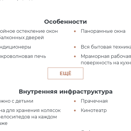
Особенности
ойное остекление окон
Панорамные окна
балконных дверей
ндиционеры
Вся бытовая техник
кроволновая печь
Мраморная рабоча
поверхность на кух
ЕЩЁ
Внутренняя инфраструктура
жно с детьми
Прачечная
на для хранения колясок
Кинотеатр
велосипедов на каждом
аже