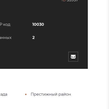
P код
10030
анных
2
сада
Престижный район