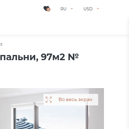
RU
USD
0
57
спальни, 97м2 №
Во весь экран