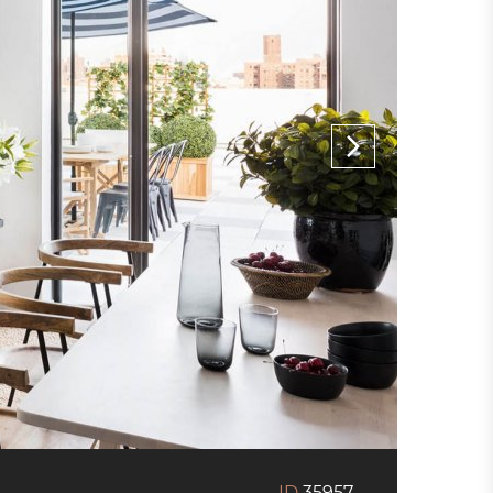
ID
35957