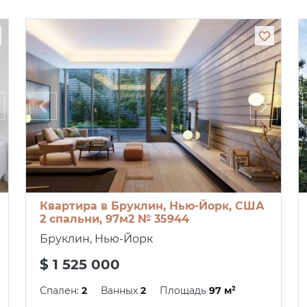
Квартира в Бруклин, Нью-Йорк, США
2 спальни, 97м2 № 35944
Бруклин, Нью-Йорк
$ 1 525 000
Спален:
2
Ванных
2
Площадь
97 м²