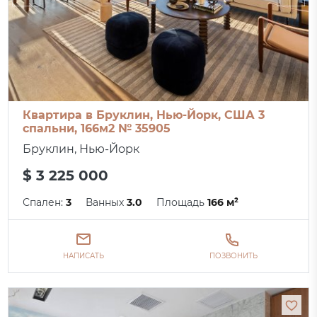
Квартира в Бруклин, Нью-Йорк, США 3
спальни, 166м2 № 35905
Бруклин, Нью-Йорк
$ 3 225 000
Спален:
3
Ванных
3.0
Площадь
166 м²
НАПИСАТЬ
ПОЗВОНИТЬ