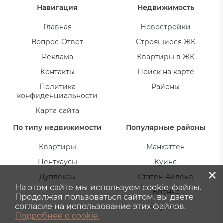
Навигация
Недвижимость
Главная
Новостройки
Вопрос-Ответ
Строящиеся ЖК
Реклама
Квартиры в ЖК
Контакты
Поиск на карте
Политика
Районы
конфиденциальности
Карта сайта
По типу недвижимости
Популярные районы
Квартиры
Манхэттен
Пентхаусы
Куинс
×
Дуплексы
Статен-Айленд
На этом сайте мы используем cookie-файлы.
Бронкс
Продолжая пользоваться сайтом, вы даете
согласие на использование этих файлов.
Бруклин
Подробнее о cookie.