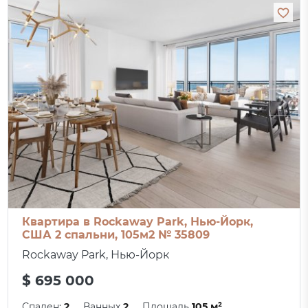
Квартира в Rockaway Park, Нью-Йорк,
США 2 спальни, 105м2 № 35809
Rockaway Park, Нью-Йорк
$ 695 000
Спален:
2
Ванных
2
Площадь
105 м²