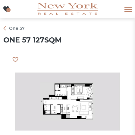
0
0
One 57
ONE 57 127SQM