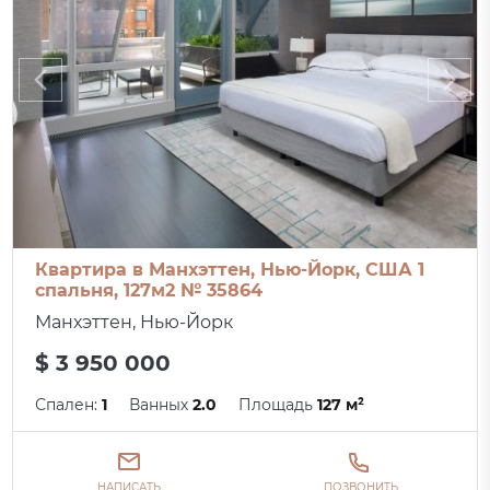
Квартира в Манхэттен, Нью-Йорк, США 1
спальня, 127м2 № 35864
Манхэттен, Нью-Йорк
$ 3 950 000
Спален:
1
Ванных
2.0
Площадь
127 м²
НАПИСАТЬ
ПОЗВОНИТЬ