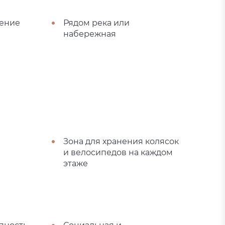
ение
Рядом река или
набережная
Зона для хранения колясок
и велосипедов на каждом
этаже