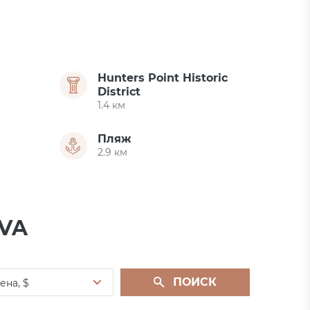
Hunters Point Historic
District
1.4 км
Пляж
2.9 км
OVA
ПОИСК
ена, $