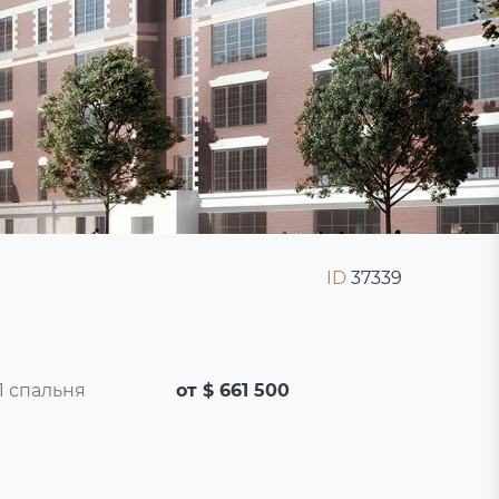
ID
37339
1 спальня
от $ 661 500