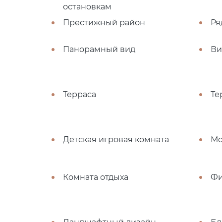
остановкам
Престижный район
Ря
Панорамный вид
Ви
Терраса
Те
Детская игровая комната
Мо
Комната отдыха
Фи