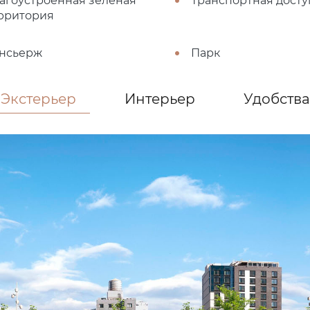
агоустроенная зеленая
Транспортная досту
рритория
нсьерж
Парк
Экстерьер
Интерьер
Удобства