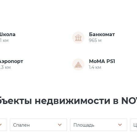
Школа
Банкомат
.1 км
965 м
Аэропорт
MoMA PS1
.3 км
1.4 км
ъекты недвижимости в N
Спален
Площадь
Ц