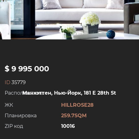
$ 9 995 000
ID
35779
Расположение:
Манхэттен, Нью-Йорк, 181 E 28th St
ЖК
HILLROSE28
Планировка
259.7SQM
ZIP код
10016