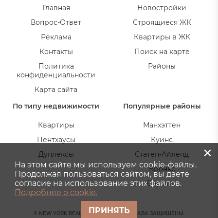
Главная
Новостройки
Вопрос-Ответ
Строящиеся ЖК
Реклама
Квартиры в ЖК
Контакты
Поиск на карте
Политика
Районы
конфиденциальности
Карта сайта
По типу недвижимости
Популярные районы
Квартиры
Манхэттен
Пентхаусы
Куинс
×
Дуплексы
Статен-Айленд
На этом сайте мы используем cookie-файлы.
Бронкс
Продолжая пользоваться сайтом, вы даете
согласие на использование этих файлов.
Бруклин
Подробнее о cookie.
ПРИНЯТЬ
© NEW YORK REAL ESTATE 2026. ВСЕ ПРАВА ЗАЩИЩЕНЫ.