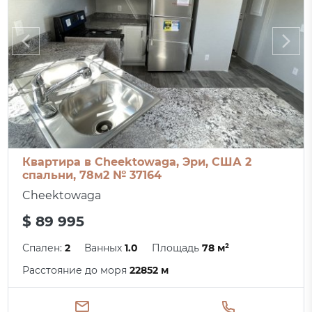
Квартира в Cheektowaga, Эри, США 2
спальни, 78м2 № 37164
Cheektowaga
$ 89 995
Спален:
2
Ванных
1.0
Площадь
78 м²
Расстояние до моря
22852 м