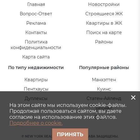
Главная
Новостройки
Вопрос-Ответ
Строящиеся ЖК
Реклама
Квартиры в ЖК
Контакты
Поиск на карте
Политика
Районы
конфиденциальности
Карта сайта
По типу недвижимости
Популярные районы
Квартиры
Манхэттен
Пентхаусы
Куинс
×
Дуплексы
Статен-Айленд
На этом сайте мы используем cookie-файлы.
Бронкс
Продолжая пользоваться сайтом, вы даете
согласие на использование этих файлов.
Бруклин
Подробнее о cookie.
ПРИНЯТЬ
© NEW YORK REAL ESTATE 2026. ВСЕ ПРАВА ЗАЩИЩЕНЫ.