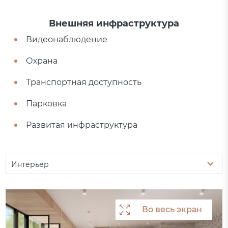
Внешняя инфраструктура
Видеонаблюдение
Охрана
Транспортная доступность
Парковка
Развитая инфраструктура
Интерьер
Во весь экран
Во весь экран
Во весь экран