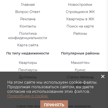
Главная
Новостройки
Вопрос-Ответ
Строящиеся ЖК
Реклама
Квартиры в ЖК
Контакты
Поиск на карте
Политика
Районы
конфиденциальности
Карта сайта
По типу недвижимости
Популярные районы
Квартиры
Манхэттен
Пентхаусы
Куинс
×
Дуплексы
Статен-Айленд
На этом сайте мы используем cookie-файлы.
Бронкс
Продолжая пользоваться сайтом, вы даете
согласие на использование этих файлов.
Бруклин
Подробнее о cookie.
ПРИНЯТЬ
© NEW YORK REAL ESTATE 2026. ВСЕ ПРАВА ЗАЩИЩЕНЫ.