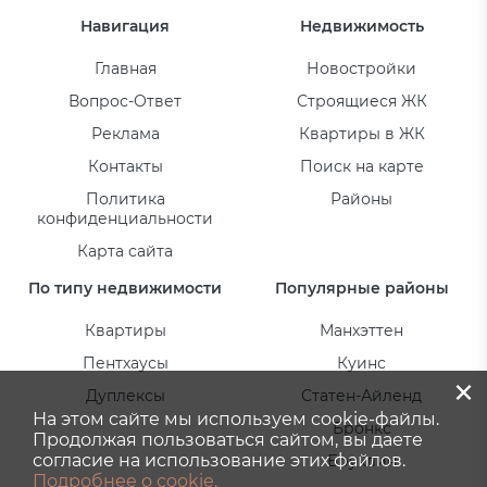
Навигация
Недвижимость
Главная
Новостройки
Вопрос-Ответ
Строящиеся ЖК
Реклама
Квартиры в ЖК
Контакты
Поиск на карте
Политика
Районы
конфиденциальности
Карта сайта
По типу недвижимости
Популярные районы
Квартиры
Манхэттен
Пентхаусы
Куинс
×
Дуплексы
Статен-Айленд
На этом сайте мы используем cookie-файлы.
Бронкс
Продолжая пользоваться сайтом, вы даете
согласие на использование этих файлов.
Бруклин
Подробнее о cookie.