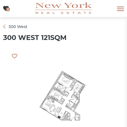
0
0
300 West
300 WEST 121SQM