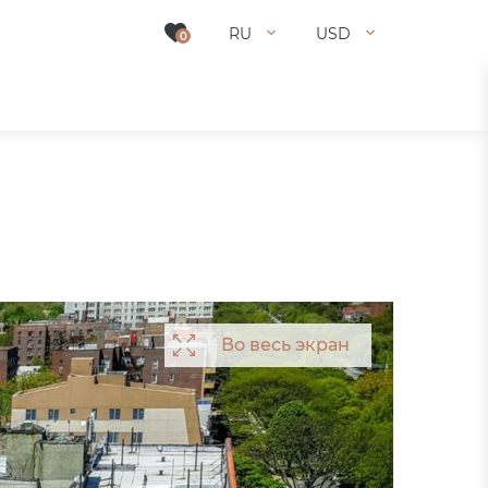
RU
USD
0
Во весь экран